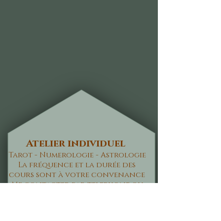
Atelier individue
l
Tarot - Numerologie - Astrologie
La fréquence et la durée des
cours sont à votre convenance
Me contacter par telephone ou
adresse mail